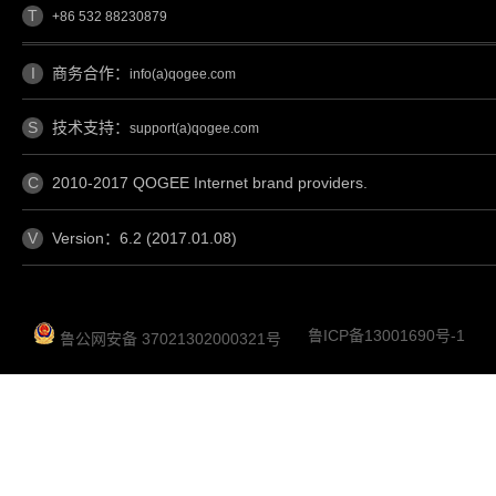
T
+86 532 88230879
I
商务合作：
info(a)qogee.com
S
技术支持：
support(a)qogee.com
C
2010-2017 QOGEE Internet brand providers.
V
Version：6.2 (2017.01.08)
鲁ICP备13001690号-1
鲁公网安备 37021302000321号